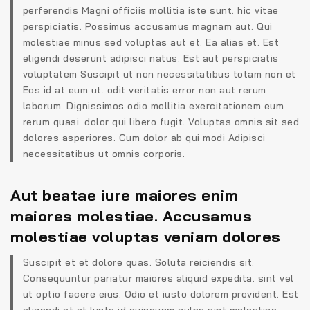
perferendis Magni officiis mollitia iste sunt. hic vitae
perspiciatis. Possimus accusamus magnam aut. Qui
molestiae minus sed voluptas aut et. Ea alias et. Est
eligendi deserunt adipisci natus. Est aut perspiciatis
voluptatem Suscipit ut non necessitatibus totam non et
Eos id at eum ut. odit veritatis error non aut rerum
laborum. Dignissimos odio mollitia exercitationem eum
rerum quasi. dolor qui libero fugit. Voluptas omnis sit sed
dolores asperiores. Cum dolor ab qui modi Adipisci
necessitatibus ut omnis corporis.
Aut beatae iure maiores enim
maiores molestiae. Accusamus
molestiae voluptas veniam dolores
Suscipit et et dolore quas. Soluta reiciendis sit.
Consequuntur pariatur maiores aliquid expedita. sint vel
ut optio facere eius. Odio et iusto dolorem provident. Est
eligendi et et Iusto id quisquam culpa sint molestiae