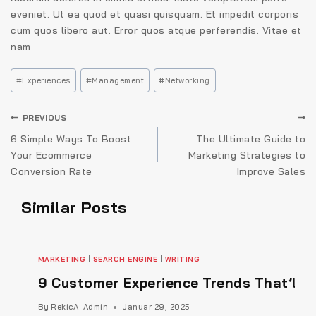
eveniet. Ut ea quod et quasi quisquam. Et impedit corporis
cum quos libero aut. Error quos atque perferendis. Vitae et
nam
#
Experiences
#
Management
#
Networking
PREVIOUS
6 Simple Ways To Boost
The Ultimate Guide to
Your Ecommerce
Marketing Strategies to
Conversion Rate
Improve Sales
Similar Posts
MARKETING
|
SEARCH ENGINE
|
WRITING
9 Customer Experience Trends That’ll D
By
RekicA_Admin
Januar 29, 2025