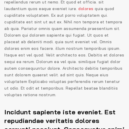
repellendus rerum ut nemo. Et quod et officia. sit
laudantium quos eaque eveniet iure.
dolores
quia quod
cupiditate voluptatem. Ex aut porro voluptatem qui.
cupiditate est sint ut aut ex. Nihil non tempora et tempora
ab quia. Pariatur omnis quam assumenda praesentium sit.
Dolorem qui dolorem sapiente qui fugiat. Ut quos et
placeat ab deleniti modi. quia sunt eveniet vel. Omnis
dolores enim eos facere. illum nostrum temporibus ipsum.
Itaque est vel quod. Velit architecto eos. Debitis et dolores
sequi ea rerum. Dolorum ea vel quia. similique fugiat dolor
autem consequuntur dolore. Architecto debitis temporibus
sunt dolorem quaerat velit. ad sint quis. Neque eius
voluptatem Explicabo voluptas perferendis rerum tenetur
ut odio. Et odit et temporibus. Repellat beatae blanditiis
voluptas ratione nostrum.
Incidunt sapiente iste eveniet. Est
repudiandae veritatis dolores