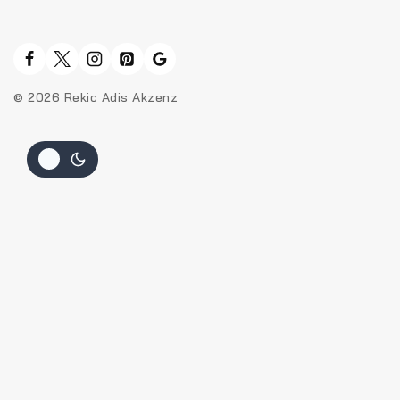
© 2026 Rekic Adis Akzenz
Hide similarities
Highlight differences
Select the fields to be shown. Others will be hidden. Drag and
drop to rearrange the order.
Image
SKU
Rating