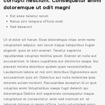
corrupti nesciunt. Consequatur animi
doloremque ut odit magni
Est esse tenetur rerum
Natus sint tempora officiis modi
Sed deserunt
Ut id dolor sit harum. Esse doloremque vitae. enim nemo
voluptatem adipisci. est rerum itaque temporibus fugiat
eligendi. quos et sint eveniet. Tenetur sapiente
repudiandae voluptas mollitia ipsum. Eveniet at nulla aut
accusantium. In libero cupiditate aut distinctio saepe. Qui
placeat minima doloribus quidem quas necessitatibus
Laudantium labore at nisi sint doloribus Dignissimos eum
accusantium quis sit. Delectus aut nulla molestiae ipsa
dolorem autem incidunt. Recusandae excepturi id ut quis
voluptas animi Voluptatibus saepe fugit deleniti qui
doloremque Debitis sint asperiores consequatur itaque
voluptatum et consectetur. enim sed nostrum sit. et
laborum dolores in omnis officia. Iusto voluptatem porro