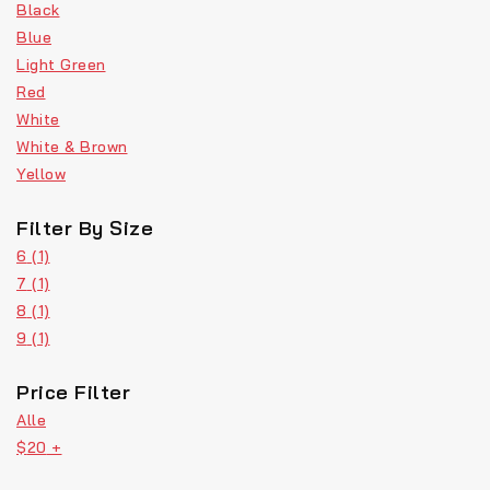
Black
Blue
Light Green
Red
White
White & Brown
Yellow
Filter By Size
6
(1)
7
(1)
8
(1)
9
(1)
Price Filter
Alle
$
20
+