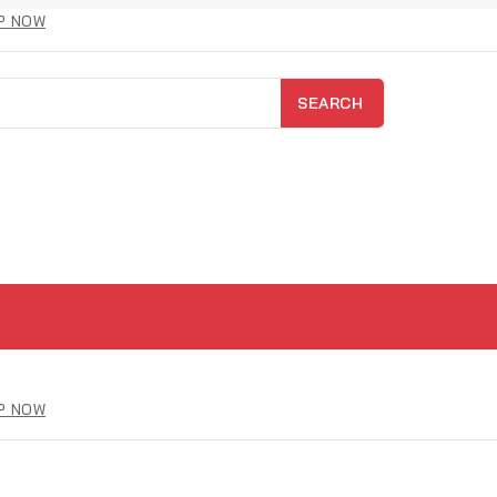
P NOW
SEARCH
P NOW