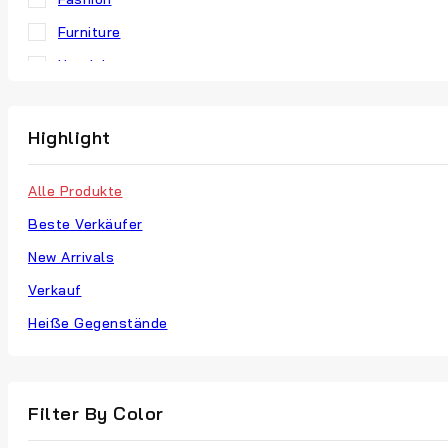
Furniture
Headphones
Hoodie
Jewellery
Highlight
Men’s Clothes
Alle Produkte
Our Store
Beste Verkäufer
Retro Fashion
New Arrivals
T-Shirts
Verkauf
Vinyl
Heiße Gegenstände
Watches
Filter By Color